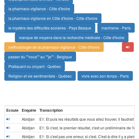
la pharmaco-vigilance - Côte d'Ivoire
la pharmaco-vigilance en Côte d'Ivoire - Côte d'Ivoire
le mystère des difficultés scolaires - Pays Basque
machisme - Paris
manque de moyens dans la recherche médicale - Côte d'Ivoire
méthodologie de la pharmaco-vigilance - Côte d'Ivoire
passer du ""nous"" au ""je"" - Belgique
Pratiquant ou croyant - Québec
Religion et vie sentimentale - Québec
vivre avec son temps - Paris
Ecoute
Enquête
Transcription
Abidjan
E1: Et puis les résultats que vous allez trouver, il faudrait q
Abidjan
E1: Si c'est, le premier résultat, c'est un préliminaire de l'en
Abidjan
E1: Si c'est pas une erreur, si c'est. C'est-à-dire il y a plein de