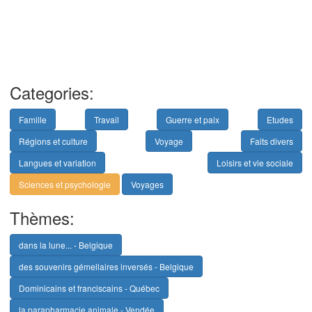
Categories:
Famille
Travail
Guerre et paix
Etudes
Régions et culture
Voyage
Faits divers
Langues et variation
Loisirs et vie sociale
Sciences et psychologie
Voyages
Thèmes:
dans la lune... - Belgique
des souvenirs gémellaires inversés - Belgique
Dominicains et franciscains - Québec
la parapharmacie animale - Vendée