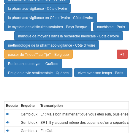
la pharmaco-vigilance - Côte d'Ivoire
la pharmaco-vigilance en Côte d'Ivoire - Côte d'Ivoire
le mystère des difficultés scolaires - Pays Basque
machisme - Paris
manque de moyens dans la recherche médicale - Côte d'Ivoire
méthodologie de la pharmaco-vigilance - Côte d'Ivoire
passer du ""nous"" au ""je"" - Belgique
Pratiquant ou croyant - Québec
Religion et vie sentimentale - Québec
vivre avec son temps - Paris
Ecoute
Enquête
Transcription
Gembloux
E1: Mais bon maintenant que vous êtes euh, plus ensembl
Gembloux
SR1: Il y a quand même des copains qu'on a séparés quoi
Gembloux
E1: Oui.