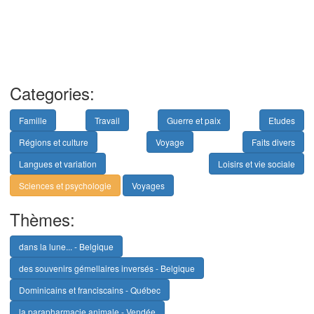
Categories:
Famille
Travail
Guerre et paix
Etudes
Régions et culture
Voyage
Faits divers
Langues et variation
Loisirs et vie sociale
Sciences et psychologie
Voyages
Thèmes:
dans la lune... - Belgique
des souvenirs gémellaires inversés - Belgique
Dominicains et franciscains - Québec
la parapharmacie animale - Vendée